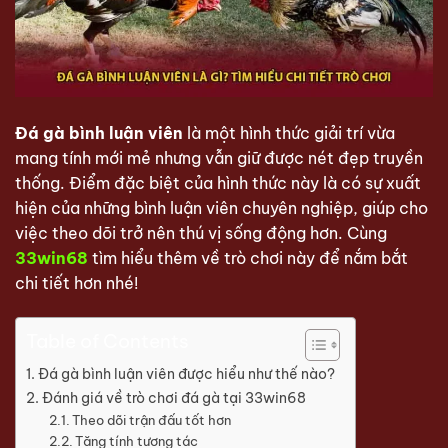
Đá gà bình luận viên
là một hình thức giải trí vừa
mang tính mới mẻ nhưng vẫn giữ được nét đẹp truyền
thống. Điểm đặc biệt của hình thức này là có sự xuất
hiện của những bình luận viên chuyên nghiệp, giúp cho
việc theo dõi trở nên thú vị sống động hơn. Cùng
33win68
tìm hiểu thêm về trò chơi này để nắm bắt
chi tiết hơn nhé!
Table of Contents
Đá gà bình luận viên được hiểu như thế nào?
Đánh giá về trò chơi đá gà tại 33win68
Theo dõi trận đấu tốt hơn
Tăng tính tương tác