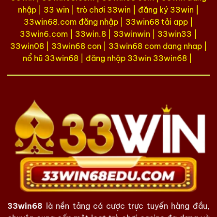
Những
nhập | 33 win | trò chơi 33win | đăng ký 33win |
Con
Số
33win68.com đăng nhập | 33win68 tải app |
33win6.com | 33win.8 | 33winwin | 33win33 |
33win08 | 33win68 con | 33win68 com dang nhap |
nổ hũ 33win68 | đăng nhập 33win 33win68 |
33win68
là nền tảng cá cược trực tuyến hàng đầu,