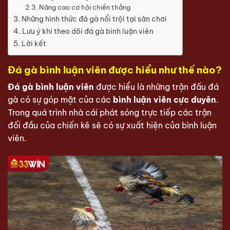
Nâng cao cơ hội chiến thắng
Những hình thức đá gà nổi trội tại sân chơi
Lưu ý khi theo dõi đá gà bình luận viên
Lời kết
Đá gà bình luận viên được hiểu như thế nào?
Đá gà bình luận viên
được hiểu là những trận đấu đá
gà có sự góp mặt của các
bình luận viên cực duyên
.
Trong quá trình nhà cái phát sóng trực tiếp các trận
đối đầu của chiến kê sẽ có sự xuất hiện của bình luận
viên.