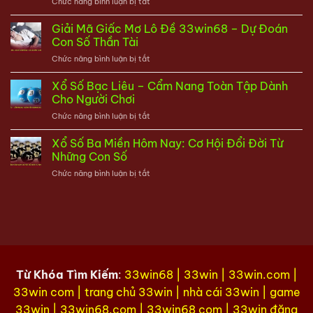
ở
Chức năng bình luận bị tắt
Sân
Thưởng
Tài
chơi
Siêu
xỉu
Giải Mã Giấc Mơ Lô Đề 33win68 – Dự Đoán
giải
Hấp
đổi
trí
Con Số Thần Tài
Dẫn
thưởng
số
ở
Chức năng bình luận bị tắt
33win68
1
Giải
–
tại
Mã
Xổ Số Bạc Liêu – Cẩm Nang Toàn Tập Dành
Tham
33win68
Giấc
gia
Cho Người Chơi
Mơ
đổi
ở
Chức năng bình luận bị tắt
Lô
đời
Xổ
Đề
liền
Số
Xổ Số Ba Miền Hôm Nay: Cơ Hội Đổi Đời Từ
33win68
tay
Bạc
–
Những Con Số
Liêu
Dự
ở
Chức năng bình luận bị tắt
–
Đoán
Xổ
Cẩm
Con
Số
Nang
Số
Ba
Toàn
Thần
Miền
Tập
Tài
Hôm
Dành
Nay:
Cho
Cơ
Người
Hội
Chơi
Từ Khóa Tìm Kiếm
:
33win68 | 33win | 33win.com |
Đổi
33win com | trang chủ 33win | nhà cái 33win | game
Đời
Từ
33win | 33win68.com | 33win68 com | 33win đăng