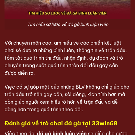
Tìm hiểu sơ lược về đá gà bình luận viên
Với chuyên môn cao, am hiểu về các chiến kê, luật
chơi sẽ đưa ra những bình luận, thông tin về trận đấu,
tóm tắt quá trình thi đấu, nhận định, dự đoán và trò
chuyện trong suốt quá trình trận đối đầu gay cấn
được diễn ra.
Việc có sự góp mặt của những BLV không chỉ giúp cho
trận đấu trở nên gay cấn, sôi động, kịch tính hơn mà
còn giúp người xem hiểu rõ hơn về trận đấu và dễ
dàng hơn trong quá trình theo dõi.
Đánh giá về trò chơi đá gà tại 33win68
Việc theo dõi
đá gà bình luận viên
sẽ giúp cho cược