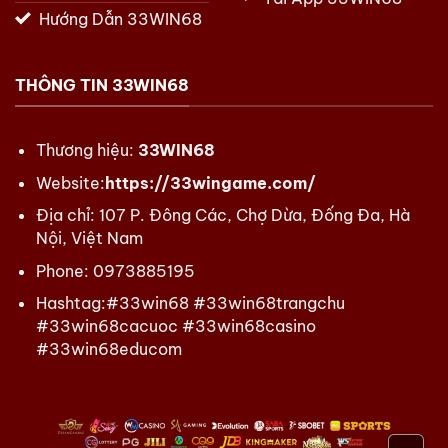
Hướng Dẫn 33WIN68
THÔNG TIN 33WIN68
Thương hiệu:
33WIN68
Website:
https://33wingame.com/
Địa chỉ:
107 P. Đông Các, Chợ Dừa, Đống Đa, Hà
Nội, Việt Nam
Phone:
0973885195
Hashtag:
#33win68 #33win68trangchu
#33win68cacuoc #33win68casino
#33win68educom