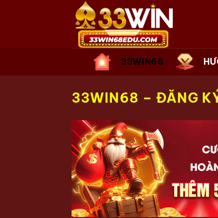
Bỏ
qua
nội
dung
33WIN68
HƯ
33WIN68 – ĐĂNG K