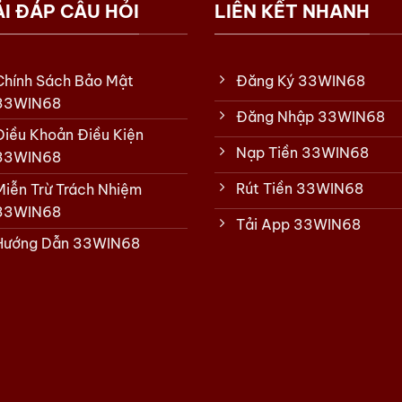
ẢI ĐÁP CÂU HỎI
LIÊN KẾT NHANH
Chính Sách Bảo Mật
Đăng Ký 33WIN68
33WIN68
Đăng Nhập 33WIN68
Điều Khoản Điều Kiện
Nạp Tiền 33WIN68
33WIN68
Rút Tiền 33WIN68
Miễn Trừ Trách Nhiệm
33WIN68
Tải App 33WIN68
Hướng Dẫn 33WIN68