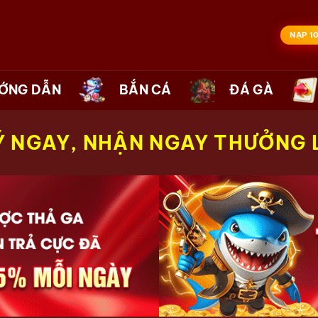
NẠP 1
ỚNG DẪN
BẮN CÁ
ĐÁ GÀ
Ý NGAY, NHẬN NGAY THƯỞNG 