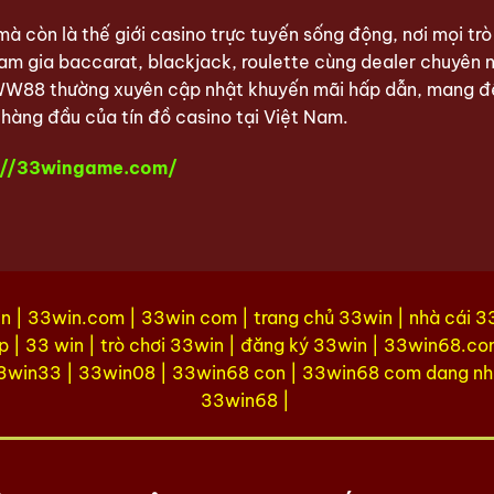
mà còn là thế giới casino trực tuyến sống động, nơi mọi tr
ham gia baccarat, blackjack, roulette cùng dealer chuyên 
 WW88 thường xuyên cập nhật khuyến mãi hấp dẫn, mang đế
 hàng đầu của tín đồ casino tại Việt Nam.
://33wingame.com/
n | 33win.com | 33win com | trang chủ 33win | nhà cái 
| 33 win | trò chơi 33win | đăng ký 33win | 33win68.co
3win33 | 33win08 | 33win68 con | 33win68 com dang nh
33win68 |