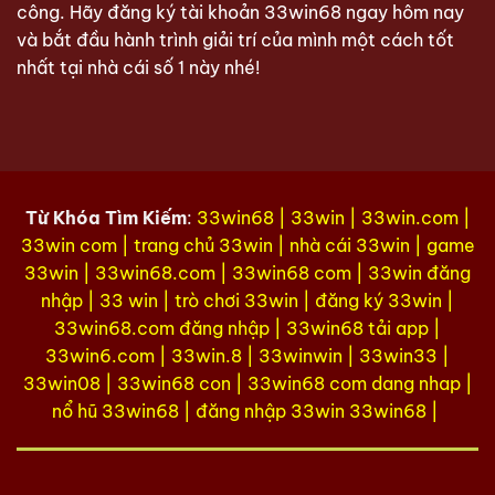
công. Hãy đăng ký tài khoản 33win68 ngay hôm nay
và bắt đầu hành trình giải trí của mình một cách tốt
nhất tại nhà cái số 1 này nhé!
Từ Khóa Tìm Kiếm
:
33win68 | 33win | 33win.com |
33win com | trang chủ 33win | nhà cái 33win | game
33win | 33win68.com | 33win68 com | 33win đăng
nhập | 33 win | trò chơi 33win | đăng ký 33win |
33win68.com đăng nhập | 33win68 tải app |
33win6.com | 33win.8 | 33winwin | 33win33 |
33win08 | 33win68 con | 33win68 com dang nhap |
nổ hũ 33win68 | đăng nhập 33win 33win68 |