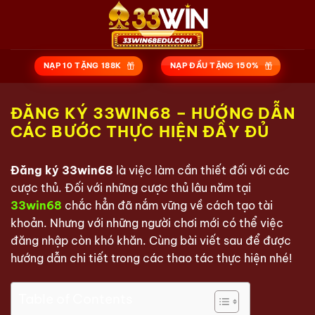
Bỏ
qua
nội
dung
NẠP 10 TẶNG 188K
NẠP ĐẦU TẶNG 150%
ĐĂNG KÝ 33WIN68 – HƯỚNG DẪN
CÁC BƯỚC THỰC HIỆN ĐẦY ĐỦ
Đăng ký 33win68
là việc làm cần thiết đối với các
cược thủ. Đối với những cược thủ lâu năm tại
33win68
chắc hẳn đã nắm vững về cách tạo tài
khoản. Nhưng với những người chơi mới có thể việc
đăng nhập còn khó khăn. Cùng bài viết sau để được
hướng dẫn chi tiết trong các thao tác thực hiện nhé!
Table of Contents