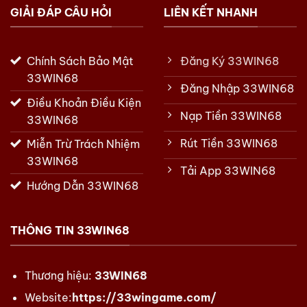
GIẢI ĐÁP CÂU HỎI
LIÊN KẾT NHANH
Chính Sách Bảo Mật
Đăng Ký 33WIN68
33WIN68
Đăng Nhập 33WIN68
Điều Khoản Điều Kiện
Nạp Tiền 33WIN68
33WIN68
Rút Tiền 33WIN68
Miễn Trừ Trách Nhiệm
33WIN68
Tải App 33WIN68
Hướng Dẫn 33WIN68
THÔNG TIN 33WIN68
Thương hiệu:
33WIN68
Website:
https://33wingame.com/