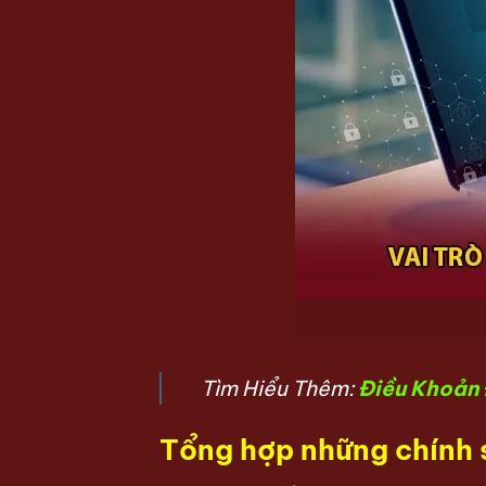
Tìm Hiểu Thêm:
Điều Khoản 
Tổng hợp những chính