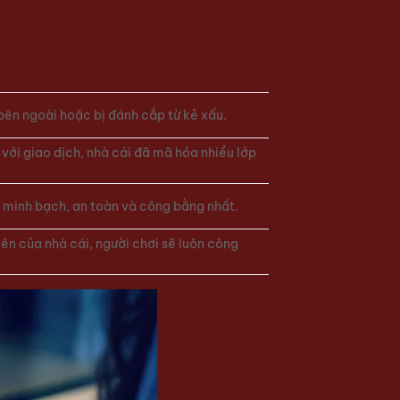
 bên ngoài hoặc bị đánh cắp từ kẻ xấu.
với giao dịch, nhà cái đã mã hóa nhiều lớp
 minh bạch, an toàn và công bằng nhất.
ên của nhà cái, người chơi sẽ luôn công