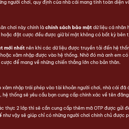
ng người chơi, quy định của nhà cái mang tính toàn diện 
ân chơi này chính là
chính sách bảo mật
dữ liệu cá nhân 
út hoặc đặt cược đều được giữ bí mật không có bất kỳ bên 
t mới nhất
nên khi các dữ liệu được truyền tải đến hệ t
 hoặc xâm nhập được vào hệ thống. Nhờ đó mà anh em có th
n cược để mang về những chiến thắng lớn cho bản thân.
 xâm nhập trái phép vào tài khoản người chơi, nhà cái đã 
p, hệ thống sẽ yêu cầu bạn cung cấp chính xác về tên đăn
ác thực 2 lớp thì sẽ cần cung cấp thêm mã OTP được gửi đế
tế
như vậy sẽ giúp chỉ có những người chơi chính chủ được p