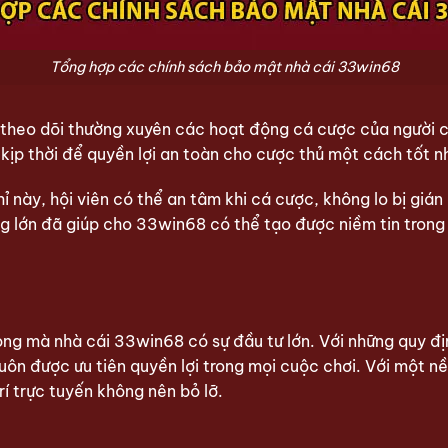
Tổng hợp các chính sách bảo mật nhà cái 33win68
 theo dõi thường xuyên các hoạt động cá cược của người c
 kịp thời để quyền lợi an toàn cho cược thủ một cách tốt n
 này, hội viên có thể an tâm khi cá cược, không lo bị giá
g lớn đã giúp cho 33win68 có thể tạo được niềm tin trong 
ọng mà nhà cái 33win68 có sự đầu tư lớn. Với những quy đị
luôn được ưu tiên quyền lợi trong mọi cuộc chơi. Với một nền
í trực tuyến không nên bỏ lỡ.