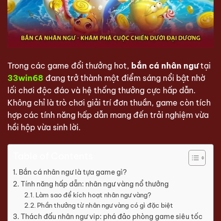
Trong các game đổi thưởng hot,
bắn cá nhân ngư
tại
33win68
đang trở thành một điểm sáng nổi bật nhờ
lối chơi độc đáo và hệ thống thưởng cực hấp dẫn.
Không chỉ là trò chơi giải trí đơn thuần, game còn tích
hợp các tính năng hấp dẫn mang đến trải nghiệm vừa
hồi hộp vừa sinh lời.
Table of Contents
Bắn cá nhân ngư là tựa game gì?
Tính năng hấp dẫn: nhân ngư vàng nổ thưởng
Làm sao để kích hoạt nhân ngư vàng?
Phần thưởng từ nhân ngư vàng có gì đặc biệt
Thách đấu nhân ngư vip: phá đảo phòng game siêu tốc