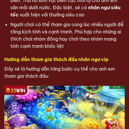
biển. Tha hồ sinh vật biển cực mới lạ cho anh em
săn mồi dưới nước. Đặc biệt, sẽ có
nhân ngư siêu
tốc
xuất hiện với thưởng siêu cao
Người chơi có thể tham gia cùng lúc nhiều người để
tăng kịch tính và cạnh tranh. Phù hợp cho những ai
thích chơi nhóm đông hay chơi theo nhóm mang
tính cạnh tranh khốc liệt
Hướng dẫn tham gia thách đấu nhân ngư vip
Đây sẽ là hướng dẫn từng bước cụ thể cho anh em
tham gia thách đấu: