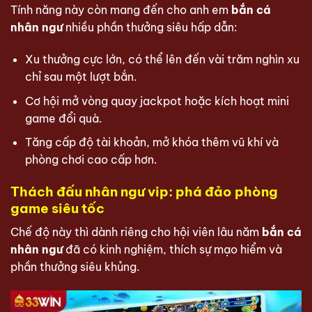
Tính năng này còn mang đến cho anh em
bắn cá
nhân ngư
nhiều phần thưởng siêu hấp dẫn:
Xu thưởng cực lớn, có thể lên đến vài trăm nghìn xu
chỉ sau một lượt bắn.
Cơ hội mở vòng quay jackpot hoặc kích hoạt mini
game đổi quà.
Tăng cấp độ tài khoản, mở khóa thêm vũ khí và
phòng chơi cao cấp hơn.
Thách đấu nhân ngư vip: phá đảo phòng
game siêu tốc
Chế độ này thì dành riêng cho hội viên lâu năm
bắn cá
nhân ngư
đã có kinh nghiệm, thích sự mạo hiểm và
phần thưởng siêu khủng.