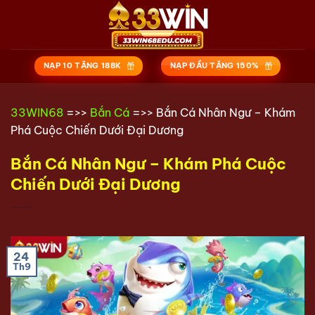
Bỏ
qua
nội
dung
NẠP 10 TẶNG 188K
NẠP ĐẦU TẶNG 150%
33WIN68
=>>
Bắn Cá
=>>
Bắn Cá Nhân Ngư – Khám
Phá Cuộc Chiến Dưới Đại Dương
Bắn Cá Nhân Ngư – Khám Phá Cuộc
Chiến Dưới Đại Dương
24
Th9